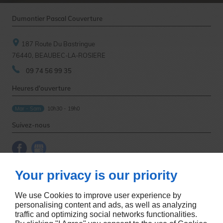
Dumontier Pascal Couverture
187 Route Du Bastringue
76440,
BEAUBEC-LA-ROSIERE
09 74 56 99 35
Heures d'ouverture
Mar - Sam
10h30 - 19h0
Suivez-nous
À propos
Your privacy is our priority
Accueil
Mentions légales
We use Cookies to improve user experience by
Nous contacter
Plan du site
personalising content and ads, as well as analyzing
traffic and optimizing social networks functionalities.